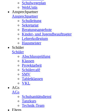
Schulwegeplan
WebUntis
Ansprechpartner
Ansprechpartner
Schulleitung
Sekretariat
Beratungsangebote
Kinder- und Jugendbeauftragter
Lehrerkollegium
Hausmeister
Schüler
Schüler
Abschlussprüfung
Klassen
Projektarbeit
Schülercafé
SMV
Tabletklassen
VKL
AGs
AGs
Schulsanitätsdienst
Tanzkurs
Technik-Team
Eltern