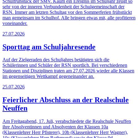
Schulfrühstück der SMV. Kaum ein Ereignis im Schuljahr zeugt so
sehr von der inneren Verbundenheit der Schulgemeinschaft der
RSN. Immer am letzten Schultag vor den Sommerferien frühstückt
man gemeinsam im Schulhof. Alle bringen etwas mit, alle profitieren
voneinander.
27.07.2026
Sporttag am Schuljahresende
Auf der Zielgeraden des Schuljahres betätigten sich die
Schülerinnen und Schüler der RSN sportlich. Bei verschiedenen
Stationen und Disziplinen traten am 27.07.2026 wieder alle Klassen
im gegenseitigen Wettkampf gegeneinander an.
25.07.2026
Feierlicher Abschluss an der Realschule
Neuffen
Am Freitagabend, 17. Juli, verabschiedete die Realschule Neuffen
ihre Absolventinnen und Absolventen der Klassen 10a
(Klassenlehrer Herr Pfisterer), 10b (Klassenlehrer Herr Wagner),
10c (Klassenlehrer Herr Rothmund) sowie der Klasse 9d