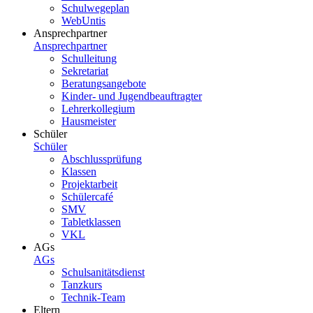
Schulwegeplan
WebUntis
Ansprechpartner
Ansprechpartner
Schulleitung
Sekretariat
Beratungsangebote
Kinder- und Jugendbeauftragter
Lehrerkollegium
Hausmeister
Schüler
Schüler
Abschlussprüfung
Klassen
Projektarbeit
Schülercafé
SMV
Tabletklassen
VKL
AGs
AGs
Schulsanitätsdienst
Tanzkurs
Technik-Team
Eltern