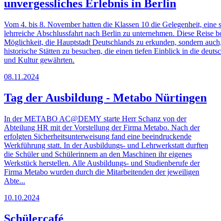
unvergessliches Erlebnis in Berlin
Vom 4. bis 8. November hatten die Klassen 10 die Gelegenheit, eine
lehrreiche Abschlussfahrt nach Berlin zu unternehmen. Diese Reise bo
Möglichkeit, die Hauptstadt Deutschlands zu erkunden, sondern auch
historische Stätten zu besuchen, die einen tiefen Einblick in die deut
und Kultur gewährten.
08.11.2024
Tag der Ausbildung - Metabo Nürtingen
In der METABO AC@DEMY starte Herr Schanz von der
Abteilung HR mit der Vorstellung der Firma Metabo. Nach der
erfolgten Sicherheitsunterweisung fand eine beeindruckende
Werkführung statt. In der Ausbildungs- und Lehrwerkstatt durften
die Schüler und Schülerinnem an den Maschinen ihr eigenes
Werkstück herstellen. Alle Ausbildungs- und Studienberufe der
Firma Metabo wurden durch die Mitarbeitenden der jeweiligen
Abte...
10.10.2024
Schülercafé