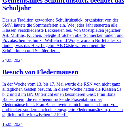
Gemeinsames Schulfrühstück beendet das
Schuljahr
Das zur Tradition gewordene Schulfrühstück, organisiert von der
SMV, läutete die Sommerferien ein. Wie jedes Jahr steuerten alle
Klassen verschiedenste Leckereien bei. Von Obstspießen jeglicher
Art, Muffins, Kuchen, belegte Brötchen über Schneckennudeln und
Pizzataschen bis hin zu Waffeln und Wraps war am Buffet alles zu
finden, was das Herz begehrt. Als Gäste waren erneut die
Schülerinnen und Schüler der ...
24.05.2024
Besuch von Fledermäusen
In der Woche vom 13. bis 17. Mai wurde die RSN von nicht ganz
alltäglichen Gästen besucht. In dieser Woche hatten die Klassen 5a,
b, c und d im BN-Unterricht einen besonderen Gast: Frau Ilona
Bausenwein, die eine beeindruckende Präsentation über
Fledermäuse hielt. Frau Bausenwein ist nicht nur sehr humorvoll
und locker, sondern auch eine engagierte Fledermausärztin, die sich
täglich um ihre inzwischen 22 Fled...
16.05.2024