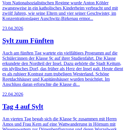
Vom Nationalsozialistischen Regime wurde Anton Köhler
zwangsweise in ein katholisches Kinderheim verbracht und mit
zwölf Jahren, wie seine Eltern und vier seiner Geschwister, im
Konzentrationslager Auschwitz-Birkenau ermor...
23.04.2026
Sylt zum Fünften
Auch am fünften Tag wartete ein vielfältiges Programm auf die
Schüler:innen der Klasse 9c auf ihrer Studienfahrt. Die Klasse
erkundete den Nordteil der Insel. Dazu gehörte die Stadt Keitum,
ein idyllisches Dorf, das früher als Herz der Insel galt. Heute dient
es als ruhiger Kontrast zum trubeligen Westerland. Schöne
Reetdachhäuser und Kapitänshäuser wurden besichtigt. Im
Anschluss daran erforschte die Klasse di...
22.04.2026
Tag 4 auf Sylt
Am vierten Tag begab sich die Klasse 9c zusammen mit Herrn
Amos und Frau Kern auf eine Wattwanderung in Hörnum mit
Wissenswertem zur Dünenbepflanzung und deren Wurzelwerk