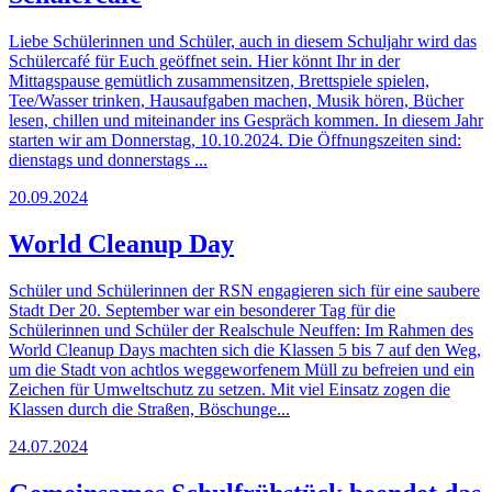
Liebe Schülerinnen und Schüler, auch in diesem Schuljahr wird das
Schülercafé für Euch geöffnet sein. Hier könnt Ihr in der
Mittagspause gemütlich zusammensitzen, Brettspiele spielen,
Tee/Wasser trinken, Hausaufgaben machen, Musik hören, Bücher
lesen, chillen und miteinander ins Gespräch kommen. In diesem Jahr
starten wir am Donnerstag, 10.10.2024. Die Öffnungszeiten sind:
dienstags und donnerstags ...
20.09.2024
World Cleanup Day
Schüler und Schülerinnen der RSN engagieren sich für eine saubere
Stadt Der 20. September war ein besonderer Tag für die
Schülerinnen und Schüler der Realschule Neuffen: Im Rahmen des
World Cleanup Days machten sich die Klassen 5 bis 7 auf den Weg,
um die Stadt von achtlos weggeworfenem Müll zu befreien und ein
Zeichen für Umweltschutz zu setzen. Mit viel Einsatz zogen die
Klassen durch die Straßen, Böschunge...
24.07.2024