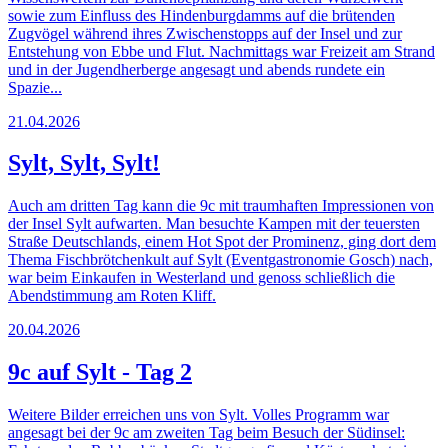
sowie zum Einfluss des Hindenburgdamms auf die brütenden
Zugvögel während ihres Zwischenstopps auf der Insel und zur
Entstehung von Ebbe und Flut. Nachmittags war Freizeit am Strand
und in der Jugendherberge angesagt und abends rundete ein
Spazie...
21.04.2026
Sylt, Sylt, Sylt!
Auch am dritten Tag kann die 9c mit traumhaften Impressionen von
der Insel Sylt aufwarten. Man besuchte Kampen mit der teuersten
Straße Deutschlands, einem Hot Spot der Prominenz, ging dort dem
Thema Fischbrötchenkult auf Sylt (Eventgastronomie Gosch) nach,
war beim Einkaufen in Westerland und genoss schließlich die
Abendstimmung am Roten Kliff.
20.04.2026
9c auf Sylt - Tag 2
Weitere Bilder erreichen uns von Sylt. Volles Programm war
angesagt bei der 9c am zweiten Tag beim Besuch der Südinsel: