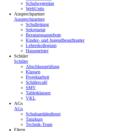
Schulwegeplan
WebUntis
Ansprechpartner
Ansprechpartner
Schulleitung
Sekretariat
Beratungsangebote
Kinder- und Jugendbeauftragter
Lehrerkollegium
Hausmeister
Schüler
Schüler
Abschlussprüfung
Klassen
Projektarbeit
Schülercafé
SMV
Tabletklassen
VKL
AGs
AGs
Schulsanitätsdienst
Tanzkurs
Technik-Team
Eltern