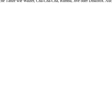
sche Tänze wie Walzer, Cha-Cha-Cha, Rumba, Jive oder Diskofox. Au