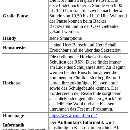
Die RSN hat zwei große Pausen. Die
erste findet nach der 2. Stunde von 9.00
bis 9.20 Uhr statt, die zweite nach der 4.
Große Pause
Stunde von 10.50 bis 11.10 Uhr. Während
der Pause können beim Bäcker
Backwaren und in der Oase Getränke
gekauft werden.
Handy
siehe Smartphone
…sind Herr Bertsch und Herr Schall.
Hausmeister
Erreichbar sind sie über das Sekretariat.
Die traditionelle
Hocketse
ist das
Schulfest der RSN. Diese findet immer
am Ende des Schuljahres statt. Zu Beginn
werden bei der Einschulungsfeier die
kommenden Fünftklässler begrüßt und
Hocketse
lernen ihre zukünftigen Klassenlehrer
sowie das Schulgebäude kennen. Der
Förderverein der Realschule sorgt beim
anschließenden gemütlichen „Hock“ für
das leibliche Wohl und alle Klassen
umrahmen das Fest mit Programm.
Homepage
https://www.rsneuffen.de/
Der
Aufbaukurs Informatik
wird
Informatik
einstündig in Klasse 7 unterrichtet. Ab