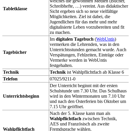
welches die gewohnten Medien (Bücher,
Schreibhefte, …) vereint. Aus didaktischer
Tabletklasse
Sicht ergeben sich so neue vielfältige
Möglichkeiten. Ziel ist dabei, die
Jugendlichen für das mehr und mehr
digitalisierte Leben vorzubereiten und fit
zu machen.
Im
digitalen
Tagebuch
(
WebUntis
)
vermerken die Lehrenden, was in den
Unterrichtsstunden gemacht wurde. Auch
Tagebücher
Verspätungen, Fehlzeiten, Einträge oder
Vermerke werden in WebUntis
festgehalten.
Technik
Technik
ist Wahlpflichtfach ab Klasse 6
Telefon
07025/9211-0
Der Unterricht beginnt mit der ersten
Schulstunde um 7.30 Uhr. Das Schulhaus
Unterrichtsbeginn
wird in den Wintermonaten um 7.10 Uhr
und nach den Osterferien bis Oktober um
7.15 Uhr geöffnet.
Nach der 5. Klasse kann man als
Wahlpflichtfach
zwischen Technik,
AES und Französisch als zweite
Wahlpflichtfach
Fremdsprache wählen.