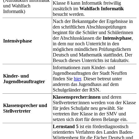
(Aufbaukurs Informatik
Klasse 8 kann Informatik freiwillig
und Wahlfach
zusätzlich im
Wahlfach Informatik
Informatik)
besucht werden.
Nach der Bekanntgabe der Ergebnisse in
den schriftlichen Abschlussprüfungen
beginnt für die Schüler und Schülerinnen
der Abschlussklassen die
Intensivphase
,
Intensivphase
in dem nur noch Unterricht in den
möglichen mündlichen Prüfungsfächern
Deutsch und Mathematik stattfindet. Der
Besuch dieses Unterrichts ist fakultativ.
Informationen zum Kinder- und
Jugendbeauftragten der Stadt Neuffen
Kinder- und
finden Sie
hier
. Dieser betreut unter
Jugendbeauftragter
anderem das Jugendhaus auf dem
Schulgeländer der RSN.
Klassensprecher:innen
und deren
Stellvertreter:innen werden von der Klasse
Klassensprecher und
für jedes Schuljahr neu gewählt. Sie
Stellvertreter
vertreten ihre Klasse in der SMV und
setzen sich dort für deren Belange ein.
Lernstand 5
ist ein förderdiagnostisch
orientiertes Verfahren des Landes Baden-
Württemberg für die Fächer Deutsch und