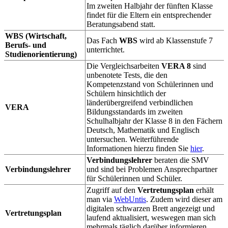
Im zweiten Halbjahr der fünften Klasse
findet für die Eltern ein entsprechender
Beratungsabend statt.
WBS (Wirtschaft,
Das Fach
WBS
wird ab Klassenstufe 7
Berufs- und
unterrichtet.
Studienorientierung)
Die Vergleichsarbeiten
VERA 8
sind
unbenotete Tests, die den
Kompetenzstand von Schülerinnen und
Schülern hinsichtlich der
länderübergreifend verbindlichen
VERA
Bildungsstandards im zweiten
Schulhalbjahr der Klasse 8 in den Fächern
Deutsch, Mathematik und Englisch
untersuchen. Weiterführende
Informationen hierzu finden Sie
hier
.
Verbindungslehrer
beraten die SMV
Verbindungslehrer
und sind bei Problemen Ansprechpartner
für Schülerinnen und Schüler.
Zugriff auf den
Vertretungsplan
erhält
man via
WebUntis
. Zudem wird dieser am
digitalen schwarzen Brett angezeigt und
Vertretungsplan
laufend aktualisiert, weswegen man sich
mehrmals täglich darüber informieren