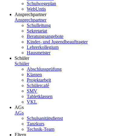
Schulwegeplan
WebUntis
Ansprechpartner
Ansprechpartner
Schulleitung
Sekretariat
Beratungsangebote
Kinder- und Jugendbeauftragter
Lehrerkollegium
Hausmeister
Schüler
Schüler
Abschlussprüfung
Klassen
Projektarbeit
Schülercafé
SMV
Tabletklassen
VKL
AGs
AGs
Schulsanitätsdienst
Tanzkurs
Technik-Team
Eltern