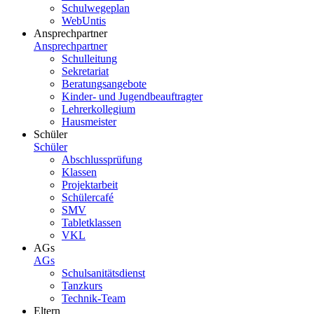
Schulwegeplan
WebUntis
Ansprechpartner
Ansprechpartner
Schulleitung
Sekretariat
Beratungsangebote
Kinder- und Jugendbeauftragter
Lehrerkollegium
Hausmeister
Schüler
Schüler
Abschlussprüfung
Klassen
Projektarbeit
Schülercafé
SMV
Tabletklassen
VKL
AGs
AGs
Schulsanitätsdienst
Tanzkurs
Technik-Team
Eltern